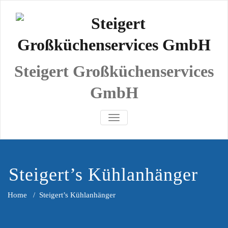
Skip
to
content
Steigert Großküchenservices
GmbH
SCHALTE NAVIGATION
Steigert’s Kühlanhänger
Home
/
Steigert’s Kühlanhänger