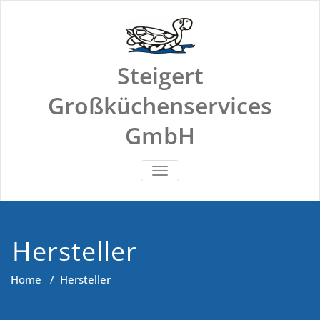
Skip
to
content
Steigert
Großküchenservices
GmbH
SCHALTE NAVIGATION
Hersteller
Home
/
Hersteller